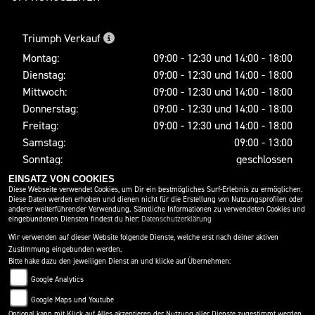
Triumph Verkauf
Montag:
09:00 - 12:30 und 14:00 - 18:00
Dienstag:
09:00 - 12:30 und 14:00 - 18:00
Mittwoch:
09:00 - 12:30 und 14:00 - 18:00
Donnerstag:
09:00 - 12:30 und 14:00 - 18:00
Freitag:
09:00 - 12:30 und 14:00 - 18:00
Samstag:
09:00 - 13:00
Sonntag:
geschlossen
EINSATZ VON COOKIES
Diese Webseite verwendet Cookies, um Dir ein bestmögliches Surf-Erlebnis zu ermöglichen.
Diese Daten werden erhoben und dienen nicht für die Erstellung von Nutzungsprofilen oder
SOCIAL MEDIA
anderer weiterführender Verwendung. Sämtliche Informationen zu verwendeten Cookies und
eingebundenen Diensten findest du hier:
Datenschutzerklärung
Wir verwenden auf dieser Website folgende Dienste, welche erst nach deiner aktiven
Zustimmung eingebunden werden.
Bitte hake dazu den jeweiligen Dienst an und klicke auf Übernehmen:
Google Analytics
Google Maps und Youtube
Optional kann mit Klick auf Alles akzeptieren der Nutzung aller Dienste zugestimmt werden